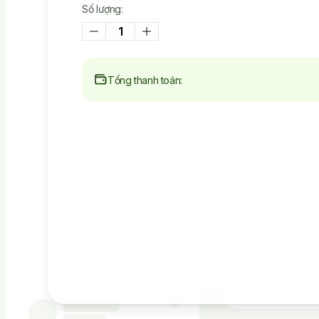
Bán
Số lượng:
Tổng thanh toán:
Các Sản 
Chúng tôi khôn
nhiệm cho bất k
nào sử dụng tà
mục đích