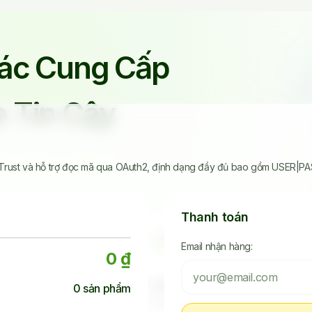
Tác Cung Cấp
 Tin Cậy
e Trust và hỗ trợ đọc mã qua OAuth2, định dạng đầy đủ bao gồm USER|PAS
Thanh toán
Email nhận hàng:
0 ₫
45.242
4.523.392.238
0
sản phẩm
Khách Đã Mua
Seeding Socials