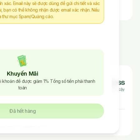
nh xác. Email này sẽ được dùng để gửi chi tiết và xác
i, bạn có thể không nhận được email xác nhận. Nếu
tra thư mục Spam/Quảng cáo.
Khuyến Mãi
ách
i khoản để được giảm 1% Tổng số tiền phải thanh
oản sử dụng
toán
ách bảo mật
Đã hết hàng
e House - Nguyễn Xí