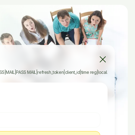
S|MAIL|PASS MAIL|refresh_token|client_id|time reg|local.