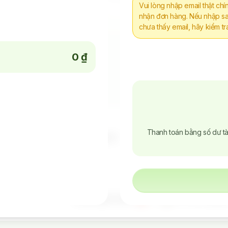
Vui lòng nhập email thật chí
nhận đơn hàng. Nếu nhập sa
chưa thấy email, hãy kiểm 
0 ₫
Phẩm Via, Clone
Tiếp Tục Mua Hàng
g chịu trách
Liên Hệ
Chính s
Thanh toán bằng số dư tà
ì hành vi
Telegram
Điều kh
i nguyên sai
Zalo
Chính s
Developed with
+
in The Coffe