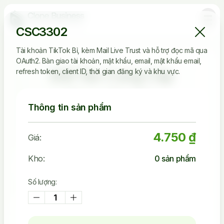
CSC3302
Tài khoản TikTok Bỉ, kèm Mail Live Trust và hỗ trợ đọc mã qua
OAuth2. Bàn giao tài khoản, mật khẩu, email, mật khẩu email,
Đối Tác Cung Cấp
refresh token, client ID, thời gian đăng ký và khu vực.
Clone Tin Cậy
Thông tin sản phẩm
4.750 ₫
Giá:
2.536.149
Kho:
0
sản phẩm
Tài Khoản Đã Bán
Số lượng:
45.242
Khách Đã Mua