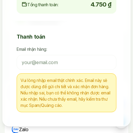
4.750 ₫
Tổng thanh toán:
4.523.392.238
Seeding Socials
Thanh toán
Email nhận hàng:
Các Sản Phẩm Via, Clone
Tiếp Tục Mua Hàng
Vui lòng nhập email thật chính xác. Email này sẽ
được dùng để gửi chi tiết và xác nhận đơn hàng.
Chúng tôi không chịu trách nhiệm cho bất kì
Nếu nhập sai, bạn có thể không nhận được email
hành vi nào sử dụng tài nguyên sai mục đích
xác nhận. Nếu chưa thấy email, hãy kiểm tra thư
mục Spam/Quảng cáo.
Liên Hệ
Telegram
Zalo