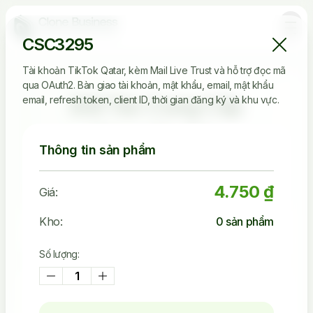
CSC3295
Tài khoản TikTok Qatar, kèm Mail Live Trust và hỗ trợ đọc mã
qua OAuth2. Bàn giao tài khoản, mật khẩu, email, mật khẩu
Đối Tác Cung Cấp
email, refresh token, client ID, thời gian đăng ký và khu vực.
Clone Tin Cậy
Thông tin sản phẩm
4.750 ₫
Giá:
2.536.149
Kho:
0
sản phẩm
Tài Khoản Đã Bán
Số lượng:
45.242
Khách Đã Mua