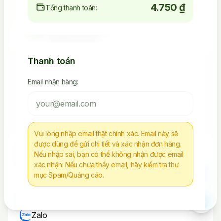
4.750 ₫
Tổng thanh toán:
4.523.392.238
Seeding Socials
Thanh toán
Email nhận hàng:
Các Sản Phẩm Via, Clone
Tiếp Tục Mua Hàng
Vui lòng nhập email thật chính xác. Email này sẽ
được dùng để gửi chi tiết và xác nhận đơn hàng.
Chúng tôi không chịu trách nhiệm cho bất kì
Nếu nhập sai, bạn có thể không nhận được email
hành vi nào sử dụng tài nguyên sai mục đích
xác nhận. Nếu chưa thấy email, hãy kiểm tra thư
mục Spam/Quảng cáo.
Liên Hệ
Telegram
Zalo