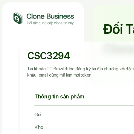
Đối 
Clone
CSC3294
Tài khoản TT Brazil được đăng ký tại địa phương với độ t
khẩu, email cùng mã làm mới token.
Thông tin sản phẩm
Giá:
2.536.149
Kho:
Tài Khoản Đã