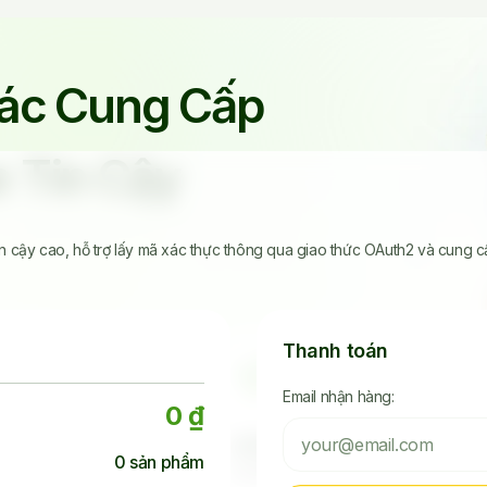
Tác Cung Cấp
 Tin Cậy
in cậy cao, hỗ trợ lấy mã xác thực thông qua giao thức OAuth2 và cung 
Thanh toán
Email nhận hàng:
0 ₫
45.242
4.523.392.238
0
sản phẩm
Khách Đã Mua
Seeding Socials