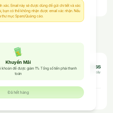
nh xác. Email này sẽ được dùng để gửi chi tiết và xác
i, bạn có thể không nhận được email xác nhận. Nếu
tra thư mục Spam/Quảng cáo.
ách
Khuyến Mãi
oản sử dụng
i khoản để được giảm 1% Tổng số tiền phải thanh
toán
ách bảo mật
Đã hết hàng
e House - Nguyễn Xí