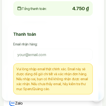
4.750 ₫
Tổng thanh toán:
4.523.392.238
Seeding Socials
Thanh toán
Các Sản Phẩm Via, Clone
Email nhận hàng:
Tiếp Tục Mua Hàng
Vui lòng nhập email thật chính xác. Email này sẽ
Chúng tôi không chịu trách nhiệm cho bất kì
được dùng để gửi chi tiết và xác nhận đơn hàng.
hành vi nào sử dụng tài nguyên sai mục đích
Nếu nhập sai, bạn có thể không nhận được email
xác nhận. Nếu chưa thấy email, hãy kiểm tra thư
mục Spam/Quảng cáo.
Liên Hệ
Telegram
Zalo