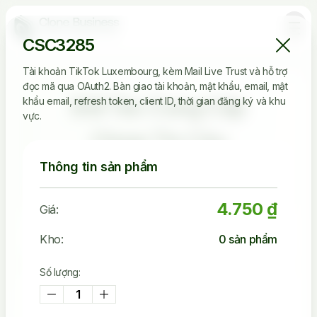
CSC3285
Tài khoản TikTok Luxembourg, kèm Mail Live Trust và hỗ trợ
đọc mã qua OAuth2. Bàn giao tài khoản, mật khẩu, email, mật
Đối Tác Cung Cấp
khẩu email, refresh token, client ID, thời gian đăng ký và khu
vực.
Clone Tin Cậy
Thông tin sản phẩm
4.750 ₫
Giá:
2.536.149
Kho:
0
sản phẩm
Tài Khoản Đã Bán
Số lượng:
45.242
Khách Đã Mua