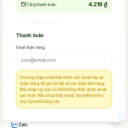
4.218 ₫
Tổng thanh toán:
4.523.392.238
Seeding Socials
Thanh toán
Email nhận hàng:
Các Sản Phẩm Via, Clone
Tiếp Tục Mua Hàng
Vui lòng nhập email thật chính xác. Email này sẽ
được dùng để gửi chi tiết và xác nhận đơn hàng.
Chúng tôi không chịu trách nhiệm cho bất kì
Nếu nhập sai, bạn có thể không nhận được email
hành vi nào sử dụng tài nguyên sai mục đích
xác nhận. Nếu chưa thấy email, hãy kiểm tra thư
mục Spam/Quảng cáo.
Liên Hệ
Telegram
Zalo