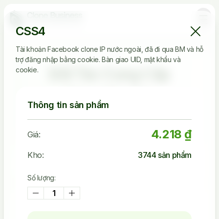
CSS4
Tài khoản Facebook clone IP nước ngoài, đã đi qua BM và hỗ
trợ đăng nhập bằng cookie. Bàn giao UID, mật khẩu và
Đối Tác Cung Cấp
cookie.
Clone Tin Cậy
Thông tin sản phẩm
4.218 ₫
Giá:
2.536.149
Kho:
3744
sản phẩm
Tài Khoản Đã Bán
Số lượng:
45.242
Khách Đã Mua