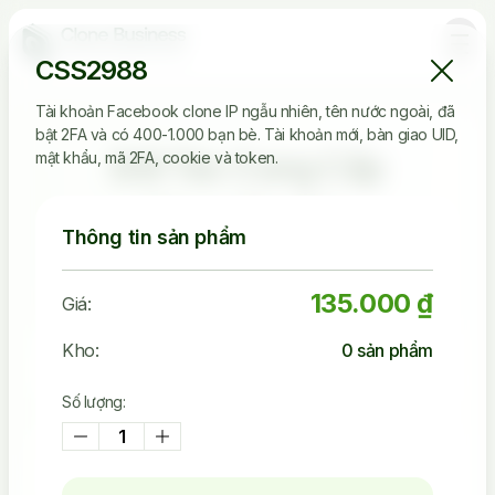
CSS2988
Tài khoản Facebook clone IP ngẫu nhiên, tên nước ngoài, đã
bật 2FA và có 400-1.000 bạn bè. Tài khoản mới, bàn giao UID,
Đối Tác Cung Cấp
mật khẩu, mã 2FA, cookie và token.
Clone Tin Cậy
Thông tin sản phẩm
135.000 ₫
Giá:
2.536.149
Kho:
0
sản phẩm
Tài Khoản Đã Bán
Số lượng:
45.242
Khách Đã Mua