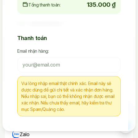
135.000 ₫
Tổng thanh toán:
4.523.392.238
Seeding Socials
Thanh toán
Email nhận hàng:
Các Sản Phẩm Via, Clone
Tiếp Tục Mua Hàng
Vui lòng nhập email thật chính xác. Email này sẽ
được dùng để gửi chi tiết và xác nhận đơn hàng.
Chúng tôi không chịu trách nhiệm cho bất kì
Nếu nhập sai, bạn có thể không nhận được email
hành vi nào sử dụng tài nguyên sai mục đích
xác nhận. Nếu chưa thấy email, hãy kiểm tra thư
mục Spam/Quảng cáo.
Liên Hệ
Telegram
Zalo