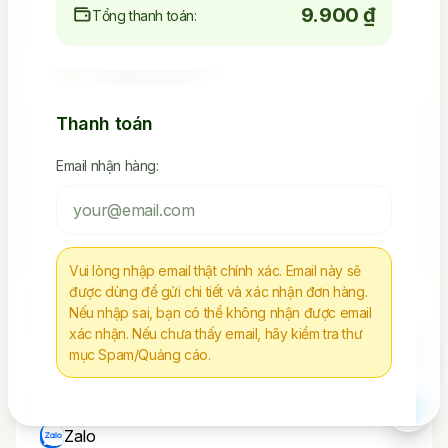
9.900 ₫
Tổng thanh toán:
4.523.392.238
Seeding Socials
Thanh toán
Email nhận hàng:
Các Sản Phẩm Via, Clone
Tiếp Tục Mua Hàng
Vui lòng nhập email thật chính xác. Email này sẽ
được dùng để gửi chi tiết và xác nhận đơn hàng.
Chúng tôi không chịu trách nhiệm cho bất kì
Nếu nhập sai, bạn có thể không nhận được email
hành vi nào sử dụng tài nguyên sai mục đích
xác nhận. Nếu chưa thấy email, hãy kiểm tra thư
mục Spam/Quảng cáo.
Liên Hệ
Telegram
Zalo