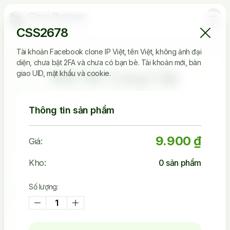
CSS2678
Tài khoản Facebook clone IP Việt, tên Việt, không ảnh đại
diện, chưa bật 2FA và chưa có bạn bè. Tài khoản mới, bàn
Đối Tác Cung Cấp
giao UID, mật khẩu và cookie.
Clone Tin Cậy
Thông tin sản phẩm
9.900 ₫
Giá:
2.536.149
Kho:
0
sản phẩm
Tài Khoản Đã Bán
Số lượng:
45.242
Khách Đã Mua