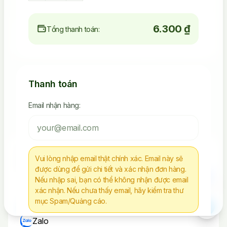
4.523.392.238
6.300 ₫
Tổng thanh toán:
Seeding Socials
Thanh toán
Các Sản Phẩm Via, Clone
Tiếp Tục Mua Hàng
Email nhận hàng:
Chúng tôi không chịu trách nhiệm cho bất kì
Vui lòng nhập email thật chính xác. Email này sẽ
hành vi nào sử dụng tài nguyên sai mục đích
được dùng để gửi chi tiết và xác nhận đơn hàng.
Nếu nhập sai, bạn có thể không nhận được email
xác nhận. Nếu chưa thấy email, hãy kiểm tra thư
Liên Hệ
mục Spam/Quảng cáo.
Telegram
Zalo