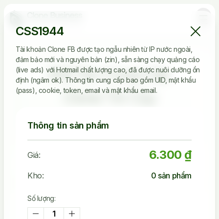
CSS1944
Tài khoản Clone FB được tạo ngẫu nhiên từ IP nước ngoài,
đảm bảo mới và nguyên bản (zin), sẵn sàng chạy quảng cáo
Đối Tác Cung Cấp
(live ads) với Hotmail chất lượng cao, đã được nuôi dưỡng ổn
định (ngâm ok). Thông tin cung cấp bao gồm UID, mật khẩu
(pass), cookie, token, email và mật khẩu email.
Clone Tin Cậy
Thông tin sản phẩm
6.300 ₫
2.536.149
Giá:
Tài Khoản Đã Bán
Kho:
0
sản phẩm
Số lượng:
45.242
Khách Đã Mua