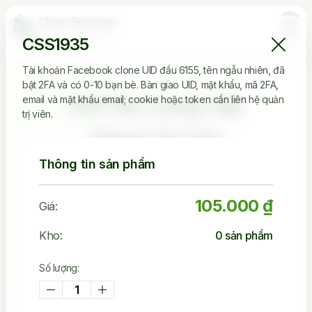
CSS1935
Tài khoản Facebook clone UID đầu 6155, tên ngẫu nhiên, đã
bật 2FA và có 0-10 bạn bè. Bàn giao UID, mật khẩu, mã 2FA,
Đối Tác Cung Cấp
email và mật khẩu email; cookie hoặc token cần liên hệ quản
trị viên.
Clone Tin Cậy
Thông tin sản phẩm
105.000 ₫
Giá:
2.536.149
Kho:
0
sản phẩm
Tài Khoản Đã Bán
Số lượng:
45.242
Khách Đã Mua