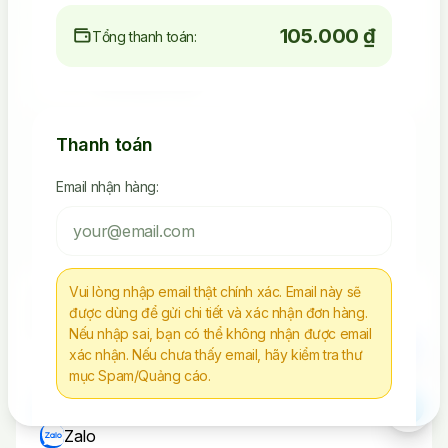
105.000 ₫
Tổng thanh toán:
4.523.392.238
Seeding Socials
Thanh toán
Các Sản Phẩm Via, Clone
Email nhận hàng:
Tiếp Tục Mua Hàng
Vui lòng nhập email thật chính xác. Email này sẽ
Chúng tôi không chịu trách nhiệm cho bất kì
được dùng để gửi chi tiết và xác nhận đơn hàng.
hành vi nào sử dụng tài nguyên sai mục đích
Nếu nhập sai, bạn có thể không nhận được email
xác nhận. Nếu chưa thấy email, hãy kiểm tra thư
mục Spam/Quảng cáo.
Liên Hệ
Telegram
Zalo