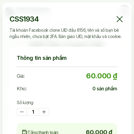
CSS1934
Tài khoản Facebook clone UID đầu 6156, tên và số bạn bè
ngẫu nhiên, chưa bật 2FA. Bàn giao UID, mật khẩu và cookie.
Đối Tác Cung Cấp
Clone Tin Cậy
Thông tin sản phẩm
60.000 ₫
Giá:
Kho:
0
sản phẩm
2.536.149
Tài Khoản Đã Bán
Số lượng:
45.242
Khách Đã Mua
60.000 ₫
Tổng thanh toán: