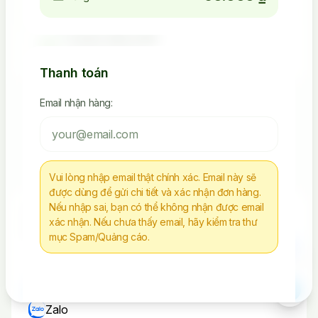
4.523.392.238
Seeding Socials
Thanh toán
Email nhận hàng:
Các Sản Phẩm Via, Clone
Tiếp Tục Mua Hàng
Vui lòng nhập email thật chính xác. Email này sẽ
được dùng để gửi chi tiết và xác nhận đơn hàng.
Nếu nhập sai, bạn có thể không nhận được email
Chúng tôi không chịu trách nhiệm cho bất kì
xác nhận. Nếu chưa thấy email, hãy kiểm tra thư
hành vi nào sử dụng tài nguyên sai mục đích
mục Spam/Quảng cáo.
Liên Hệ
Telegram
Zalo