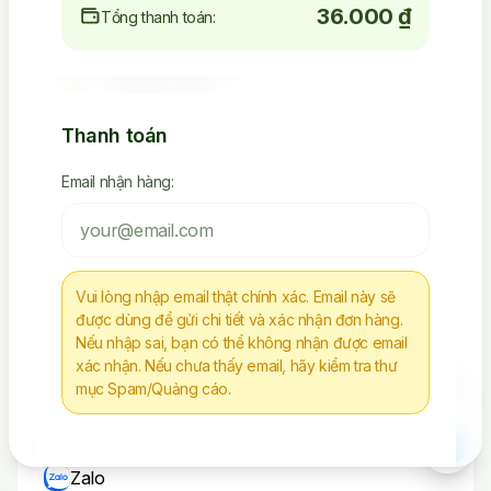
36.000 ₫
Tổng thanh toán:
4.523.392.238
Seeding Socials
Thanh toán
Email nhận hàng:
Các Sản Phẩm Via, Clone
Tiếp Tục Mua Hàng
Vui lòng nhập email thật chính xác. Email này sẽ
được dùng để gửi chi tiết và xác nhận đơn hàng.
Chúng tôi không chịu trách nhiệm cho bất kì
Nếu nhập sai, bạn có thể không nhận được email
hành vi nào sử dụng tài nguyên sai mục đích
xác nhận. Nếu chưa thấy email, hãy kiểm tra thư
mục Spam/Quảng cáo.
Liên Hệ
Telegram
Zalo