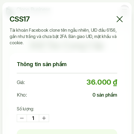
CSS17
Tài khoản Facebook clone tên ngẫu nhiên, UID đầu 6156,
gần như trắng và chưa bật 2FA. Bàn giao UID, mật khẩu và
Đối Tác Cung Cấp
cookie.
Clone Tin Cậy
Thông tin sản phẩm
36.000 ₫
Giá:
2.536.149
Kho:
0
sản phẩm
Tài Khoản Đã Bán
Số lượng:
45.242
Khách Đã Mua